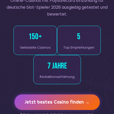
Online-Casinos mit Paysafecard Einzahlung für
deutsche Slot-Spieler 2026 ausgiebig getestet und
bewertet.
150+
5
Getestete Casinos
Top Empfehlungen
7 Jahre
Redaktionserfahrung
Jetzt bestes Casino finden →